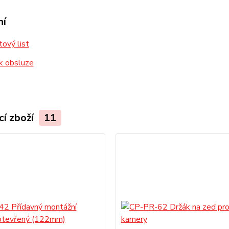
ní
ový list
k obsluze
cí zboží
11