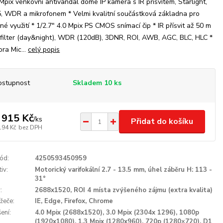
 Mpix venkovní antivandal dome IP kamera s IR přísvitem, Starlight,
, WDR a mikrofonem * Velmi kvalitní součástková základna pro
né využití * 1/2.7" 4.0 Mpix PS CMOS snímací čip * IR přísvit až 50 m
 filter (day&night), WDR (120dB), 3DNR, ROI, AWB, AGC, BLC, HLC *
ra Mic...
celý popis
ostupnost
Skladem 10 ks
 915 Kč
/
ks
Přidat do košíku
194 Kč
bez DPH
ód:
4250593450959
iv:
Motorický varifokální 2.7 - 13.5 mm, úhel záběru H: 113 -
31°
:
2688x1520, ROI 4 místa zvýšeného zájmu (extra kvalita)
ížeče:
IE, Edge, Firefox, Chrome
ení:
4.0 Mpix (2688x1520), 3.0 Mpix (2304x 1296), 1080p
(1920x1080), 1.3 Mpix (1280x960), 720p (1280×720), D1