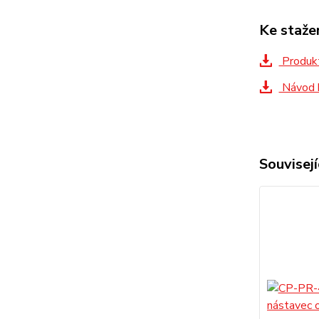
Ke staže
Produkt
Návod 
Souvisejí