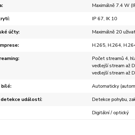
a
Maximálně 7.4 W (I
rytí
IP 67, IK 10
ské účty
Maximálně 20 uživa
omprese
H.265, H.264, H.26
reaming
Počet streamů 4, hl
vedlejší stream až D
vedlejší stream až D
 bílé
Automaticky (automat
 detekce událostí
Detekce pohybu, zakr
Digitální / optický