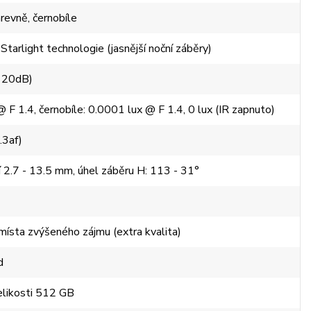
revně, černobíle
Starlight technologie (jasnější noční záběry)
120dB)
 F 1.4, černobíle: 0.0001 lux @ F 1.4, 0 lux (IR zapnuto)
.3af)
í 2.7 - 13.5 mm, úhel záběru H: 113 - 31°
sta zvýšeného zájmu (extra kvalita)
d
elikosti 512 GB