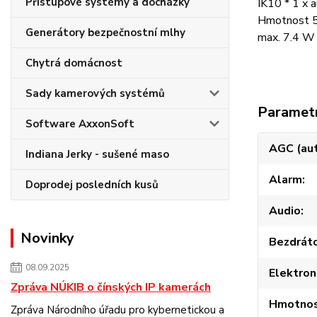
Přístupové systémy a docházky
IK10 * 1 x 
Hmotnost 51
Generátory bezpečnostní mlhy
max. 7.4 W 
Chytrá domácnost
Sady kamerových systémů
Paramet
Software AxxonSoft
AGC (aut
Indiana Jerky - sušené maso
Alarm
Doprodej posledních kusů
Audio
Novinky
Bezdráto
08.09.2025
Elektron
Zpráva NÚKIB o čínských IP kamerách
Hmotnost
Zpráva Národního úřadu pro kybernetickou a