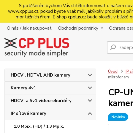
S potěšením bychom Vás chtěli informovat o našem nov
www.cpplus.cz, pokud byste však měli jakýkoliv problém s přihl
montážních firem. E-shop cpplus.cz bude sloužit v blízk
O nás / Jak nakupovat
Obchodní podmínky
Ochrana oso
Úvod
IP s
HDCVI, HDTVI, AHD kamery
mikrofonem
Kamery 4v1
CP-UN
kamer
HDCVI a 5v1 videorekordéry
IP síťové kamery
Novinka
1.0 Mpix. (HD) / 1.3 Mpix.