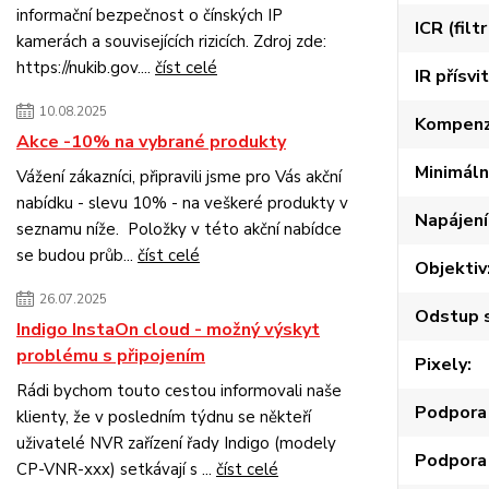
informační bezpečnost o čínských IP
ICR (filt
kamerách a souvisejících rizicích. Zdroj zde:
https://nukib.gov....
číst celé
IR přísvit
10.08.2025
Kompenz
Akce -10% na vybrané produkty
Minimáln
Vážení zákazníci, připravili jsme pro Vás akční
nabídku - slevu 10% - na veškeré produkty v
Napájení
seznamu níže. Položky v této akční nabídce
se budou průb...
číst celé
Objektiv
26.07.2025
Odstup s
Indigo InstaOn cloud - možný výskyt
problému s připojením
Pixely
Rádi bychom touto cestou informovali naše
Podpora 
klienty, že v posledním týdnu se někteří
uživatelé NVR zařízení řady Indigo (modely
Podpora
CP-VNR-xxx) setkávají s ...
číst celé