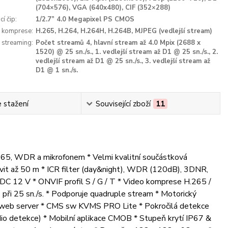
(704×576), VGA (640x480), CIF (352×288)
í čip:
1/2.7” 4.0 Megapixel PS CMOS
 komprese:
H.265, H.264, H.264H, H.264B, MJPEG (vedlejší stream)
 streaming:
Počet streamů 4, hlavní stream až 4.0 Mpix (2688 x
1520) @ 25 sn./s., 1. vedlejší stream až D1 @ 25 sn./s., 2.
vedlejší stream až D1 @ 25 sn./s., 3. vedlejší stream až
D1 @ 1 sn./s.
 stažení
Související zboží
11
H.265, WDR a mikrofonem * Velmi kvalitní součástková
ísvit až 50 m * ICR filter (day&night), WDR (120dB), 3DNR,
C 12 V * ONVIF profil S / G / T * Video komprese H.265 /
ři 25 sn./s. * Podporuje quadruple stream * Motorický
ný web server * CMS sw KVMS PRO Lite * Pokročilá detekce
audio detekce) * Mobilní aplikace CMOB * Stupeň krytí IP67 &