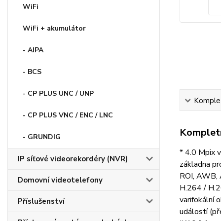
WiFi
WiFi + akumulátor
- AIPA
- BCS
- CP PLUS UNC / UNP
Komplet
- CP PLUS VNC / ENC / LNC
Kompletn
- GRUNDIG
* 4.0 Mpix 
IP síťové videorekordéry (NVR)
základna pr
ROI, AWB, A
Domovní videotelefony
H.264 / H.2
varifokální
Příslušenství
událostí (př