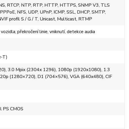
DNS, RTCP, NTP, RTP, HTTP, HTTPS, SNMP V3, TLS
P, PPPoE, NFS, UDP, UPnP, ICMP, SSL, DHCP, SMTP,
IF profil S / G / T, Unicast, Multicast, RTMP
ozidla, překročení linie, vniknutí, detekce audia
e-T)
0), 3.0 Mpix (2304x 1296), 1080p (1920x1080), 1.3
720p (1280×720), D1 (704×576), VGA (640x480), CIF
xel PS CMOS