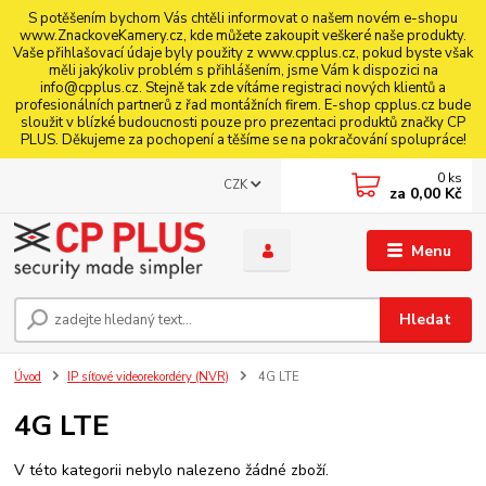
S potěšením bychom Vás chtěli informovat o našem novém e-shopu
www.ZnackoveKamery.cz, kde můžete zakoupit veškeré naše produkty.
Vaše přihlašovací údaje byly použity z www.cpplus.cz, pokud byste však
měli jakýkoliv problém s přihlášením, jsme Vám k dispozici na
info@cpplus.cz. Stejně tak zde vítáme registraci nových klientů a
profesionálních partnerů z řad montážních firem. E-shop cpplus.cz bude
sloužit v blízké budoucnosti pouze pro prezentaci produktů značky CP
PLUS. Děkujeme za pochopení a těšíme se na pokračování spolupráce!
0
ks
CZK
za
0,00 Kč
Menu
Hledat
Úvod
IP síťové videorekordéry (NVR)
4G LTE
4G LTE
V této kategorii nebylo nalezeno žádné zboží.