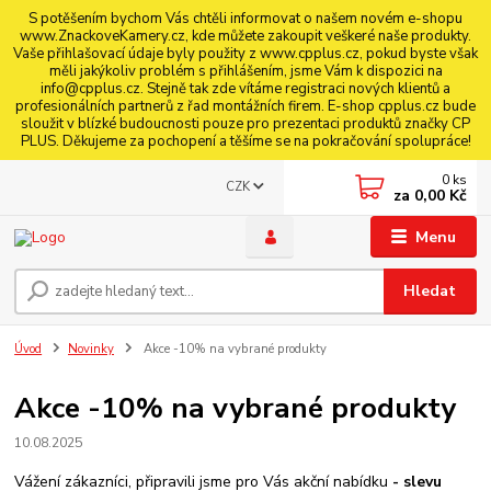
S potěšením bychom Vás chtěli informovat o našem novém e-shopu
www.ZnackoveKamery.cz, kde můžete zakoupit veškeré naše produkty.
Vaše přihlašovací údaje byly použity z www.cpplus.cz, pokud byste však
měli jakýkoliv problém s přihlášením, jsme Vám k dispozici na
info@cpplus.cz. Stejně tak zde vítáme registraci nových klientů a
profesionálních partnerů z řad montážních firem. E-shop cpplus.cz bude
sloužit v blízké budoucnosti pouze pro prezentaci produktů značky CP
PLUS. Děkujeme za pochopení a těšíme se na pokračování spolupráce!
0
ks
CZK
za
0,00 Kč
Menu
Hledat
Úvod
Novinky
Akce -10% na vybrané produkty
Akce -10% na vybrané produkty
10.08.2025
Vážení zákazníci, připravili jsme pro Vás akční nabídku
- slevu