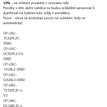
10% -
na veškeré produkty v seznamu níže.
Položky v této akční nabídce se budou průběžně upravovat či
doplňovat na týdenní bázi (vždy k pondělku).
Pozor - sleva se poskytuje pouze na vyžádání, tedy ne
automaticky!
CP-USC-
TC51PL2C-
0360
CP-USC-
DC51PL2-V3-
0360
CP-USC-
TA24L2-0360
CP-USC-
DA24L2-0360
CP-URC-
TC51PL3C-L-
V2
CP-URC-
DC24PL3C-L