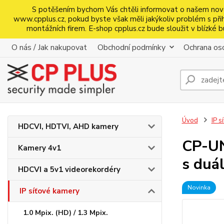
S potěšením bychom Vás chtěli informovat o našem nov
www.cpplus.cz, pokud byste však měli jakýkoliv problém s přihl
montážních firem. E-shop cpplus.cz bude sloužit v blízk
O nás / Jak nakupovat
Obchodní podmínky
Ochrana oso
Úvod
IP s
HDCVI, HDTVI, AHD kamery
CP-UN
Kamery 4v1
s duá
HDCVI a 5v1 videorekordéry
Novinka
IP síťové kamery
1.0 Mpix. (HD) / 1.3 Mpix.