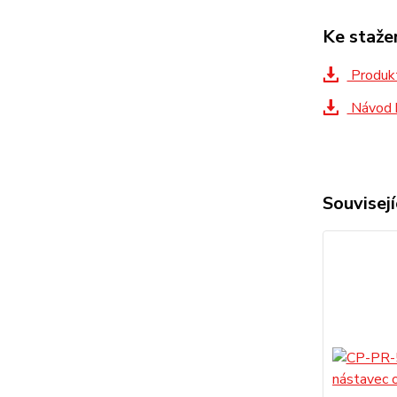
Ke staže
Produkt
Návod 
Souvisejí