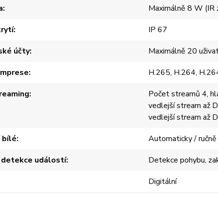
a
Maximálně 8 W (IR 
rytí
IP 67
ské účty
Maximálně 20 uživa
omprese
H.265, H.264, H.26
reaming
Počet streamů 4, hl
vedlejší stream až D
vedlejší stream až D
 bílé
Automaticky / ručně
 detekce událostí
Detekce pohybu, zakr
Digitální