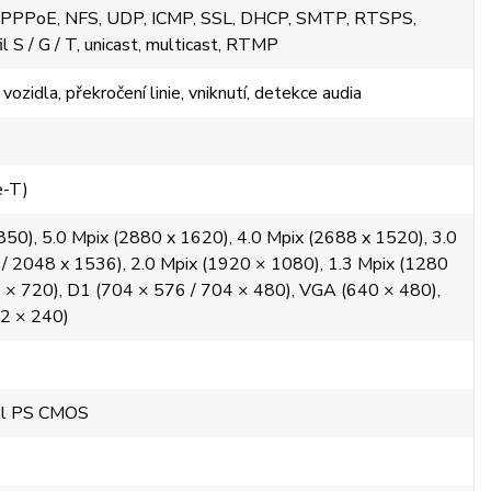
P, PPPoE, NFS, UDP, ICMP, SSL, DHCP, SMTP, RTSPS,
l S / G / T, unicast, multicast, RTMP
ozidla, překročení linie, vniknutí, detekce audia
e-T)
850), 5.0 Mpix (2880 x 1620), 4.0 Mpix (2688 x 1520), 3.0
/ 2048 x 1536), 2.0 Mpix (1920 × 1080), 1.3 Mpix (1280
 × 720), D1 (704 × 576 / 704 × 480), VGA (640 × 480),
52 × 240)
xel PS CMOS