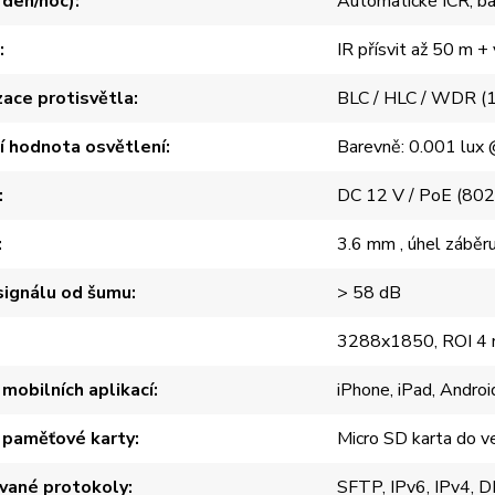
r den/noc)
Automatické ICR, ba
IR přísvit až 50 m +
ace protisvětla
BLC / HLC / WDR (
í hodnota osvětlení
Barevně: 0.001 lux @
DC 12 V / PoE (802
3.6 mm , úhel záběr
ignálu od šumu
> 58 dB
3288x1850, ROI 4 mí
mobilních aplikací
iPhone, iPad, Androi
 paměťové karty
Micro SD karta do v
vané protokoly
SFTP, IPv6, IPv4,