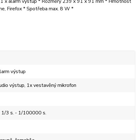
p a 1 x alarm výstup * Rozměry 239 x 91 x 91 mm * Hmotnost
ome, Firefox * Spotřeba max. 8 W *
alarm výstup
audio výstup, 1x vestavěný mikrofon
 1/3 s. - 1/100000 s.