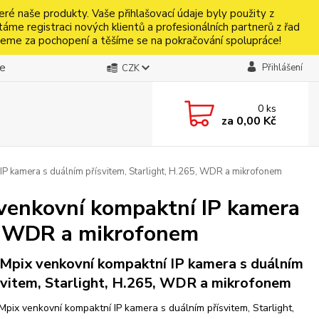
naše produkty. Vaše přihlašovací údaje byly použity z
táme registraci nových klientů a profesionálních partnerů z řad
jeme za pochopení a těšíme se na pokračování spolupráce!
be
Přihlášení
CZK
0
ks
za
0,00 Kč
kamera s duálním přísvitem, Starlight, H.265, WDR a mikrofonem
enkovní kompaktní IP kamera
5, WDR a mikrofonem
 Mpix venkovní kompaktní IP kamera s duálním
svitem, Starlight, H.265, WDR a mikrofonem
 Mpix venkovní kompaktní IP kamera s duálním přísvitem, Starlight,