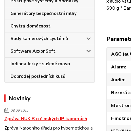
Přístupové systémy a docházky
x audio vst
690 g * Bar
Generátory bezpečnostní mlhy
Chytrá domácnost
Paramet
Sady kamerových systémů
Software AxxonSoft
AGC (aut
Indiana Jerky - sušené maso
Alarm
Doprodej posledních kusů
Audio
Bezdráto
Novinky
Elektron
08.09.2025
Hmotnost
Zpráva NÚKIB o čínských IP kamerách
Zpráva Národního úřadu pro kybernetickou a