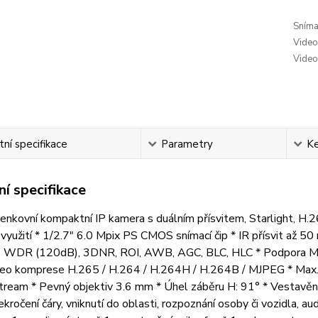
Snímac
Video
Video
ní specifikace
Parametry
Ke
í specifikace
venkovní kompaktní IP kamera s duálním přísvitem, Starlight, H
využití * 1/2.7" 6.0 Mpix PS CMOS snímací čip * IR přísvit až 50 
, WDR (120dB), 3DNR, ROI, AWB, AGC, BLC, HLC * Podpora Mic
ideo komprese H.265 / H.264 / H.264H / H.264B / MJPEG * Max. r
tream * Pevný objektiv 3.6 mm * Úhel záběru H: 91° * Vestav
ekročení čáry, vniknutí do oblasti, rozpoznání osoby či vozidla, 