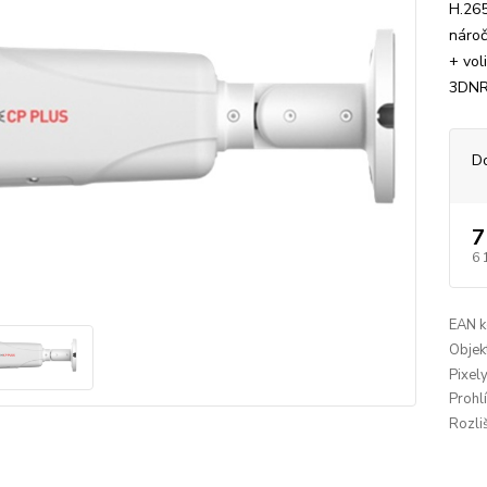
H.265
nároč
+ vol
3DNR,
D
7
6 
EAN k
Objekt
Pixely
Prohl
Rozliš