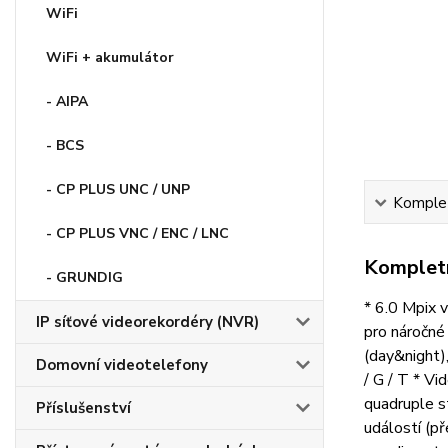
WiFi
WiFi + akumulátor
- AIPA
- BCS
- CP PLUS UNC / UNP
Komplet
- CP PLUS VNC / ENC / LNC
Kompletn
- GRUNDIG
* 6.0 Mpix 
IP síťové videorekordéry (NVR)
pro náročné 
(day&night)
Domovní videotelefony
/ G / T * V
quadruple s
Příslušenství
událostí (př