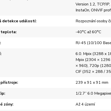
Version 1.2, TCP/I
InstaOn, ONVIF profi
á detekce událostí
Rozpoznání osoby či v
 teplota
-40°C až 60°C
RJ-45 (10/100 Bas
í
6.0. Mpix (3288 x 1
Mpix (2304 × 1296 
× 960), 720p (1280
CIF (352 × 288 / 3
přístroje
239 x 91 x 91 mm
čip
1/2.7” 6.0 Megapi
é zóny
Až 4 území