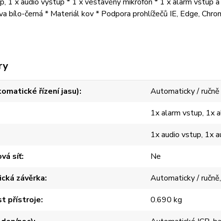
up, 1 x audio výstup * 1 x vestavěný mikrofon * 1 x alarm vstu
va bílo-černá * Materiál kov * Podpora prohlížečů IE, Edge, Chr
ry
omatické řízení jasu)
Automaticky / ručně
1x alarm vstup, 1x 
1x audio vstup, 1x 
vá síť
Ne
ická závěrka
Automaticky / ručně,
 přístroje
0.690 kg