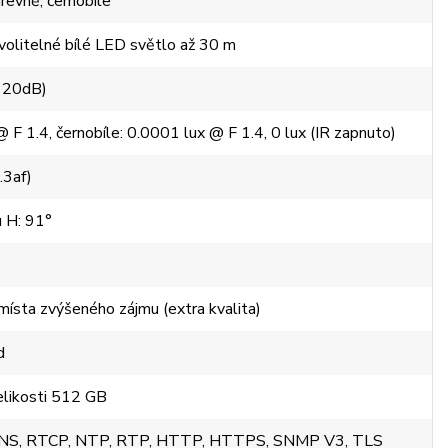
revně, černobíle
 volitelné bílé LED světlo až 30 m
120dB)
 F 1.4, černobíle: 0.0001 lux @ F 1.4, 0 lux (IR zapnuto)
.3af)
u H: 91°
sta zvýšeného zájmu (extra kvalita)
d
elikosti 512 GB
 DNS, RTCP, NTP, RTP, HTTP, HTTPS, SNMP V3, TLS