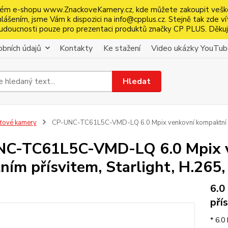
ém e-shopu www.ZnackoveKamery.cz, kde můžete zakoupit veškeré 
ášením, jsme Vám k dispozici na info@cpplus.cz. Stejně tak zde ví
é budoucnosti pouze pro prezentaci produktů značky CP PLUS. Děku
bních údajů
Kontakty
Ke stažení
Video ukázky YouTu
Hledat
íťové kamery
CP-UNC-TC61L5C-VMD-LQ 6.0 Mpix venkovní kompaktní IP 
C-TC61L5C-VMD-LQ 6.0 Mpix v
lním přísvitem, Starlight, H.26
6.0
pří
* 6.0