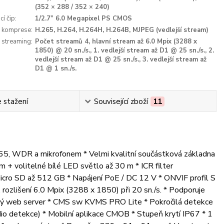
(352 × 288 / 352 × 240)
í čip:
1/2.7” 6.0 Megapixel PS CMOS
 komprese:
H.265, H.264, H.264H, H.264B, MJPEG (vedlejší stream)
 streaming:
Počet streamů 4, hlavní stream až 6.0 Mpix (3288 x
1850) @ 20 sn./s., 1. vedlejší stream až D1 @ 25 sn./s., 2.
vedlejší stream až D1 @ 25 sn./s., 3. vedlejší stream až
D1 @ 1 sn./s.
 stažení
Související zboží
11
.265, WDR a mikrofonem * Velmi kvalitní součástková základna
m + volitelné bílé LED světlo až 30 m * ICR filter
ro SD až 512 GB * Napájení PoE / DC 12 V * ONVIF profil S
ozlišení 6.0 Mpix (3288 x 1850) při 20 sn./s. * Podporuje
ěný web server * CMS sw KVMS PRO Lite * Pokročilá detekce
audio detekce) * Mobilní aplikace CMOB * Stupeň krytí IP67 * 1