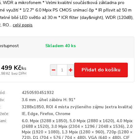
, WDR a mikrofonem * Velmi kvalitní součástková základna pro
né využití * 1/2.7" 6.0 Mpix PS CMOS snímací čip * IR přísvit až 50 m
itelné bílé LED světlo až 30 m * ICR filter (day&night), WDR (120dB),
 RO...
celý popis
ostupnost
Skladem 40 ks
 499 Kč
/
ks
Přidat do košíku
198 Kč
bez DPH
ód:
4250593451932
iv:
3.6 mm , úhel záběru H: 91°
:
3288x1850, ROI 4 místa zvýšeného zájmu (extra kvalita)
ížeče:
IE, Edge, Firefox, Chrome
ení:
6.0. Mpix (3288 x 1850), 5.0 Mpix (2880 x 1620), 4.0 Mpix
(2688 x 1520), 3.0 Mpix (2304 × 1296 / 2048 x 1536), 2.0
Mpix (1920 × 1080), 1.3 Mpix (1280 × 960), 720p (1280 ×
720), D1 (704 × 576 / 704 × 480), VGA (640 × 480), CIF