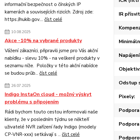
ICR (filt
informační bezpečnost o čínských IP
kamerách a souvisejících rizicích. Zdroj zde:
IR přísvit
https://nukib.gov....
číst celé
Kompenz
10.08.2025
Akce -10% na vybrané produkty
Minimáln
Vážení zákazníci, připravili jsme pro Vás akční
Napájení
nabídku - slevu 10% - na veškeré produkty v
seznamu níže. Položky v této akční nabídce
Objektiv
se budou průb...
číst celé
Odstup s
26.07.2025
Indigo InstaOn cloud - možný výskyt
Pixely
problému s připojením
Podpora 
Rádi bychom touto cestou informovali naše
klienty, že v posledním týdnu se někteří
Podpora
uživatelé NVR zařízení řady Indigo (modely
CP-VNR-xxx) setkávají s ...
číst celé
Podporo