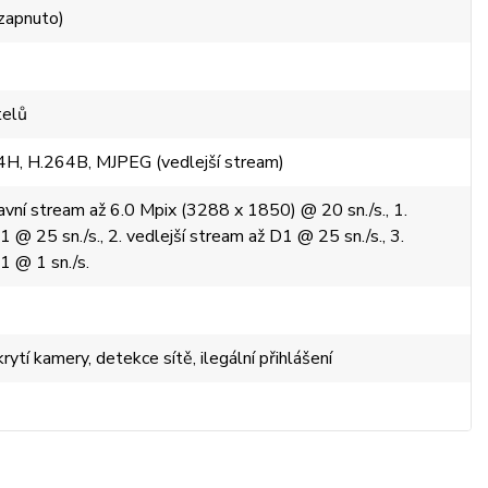
zapnuto)
telů
4H, H.264B, MJPEG (vedlejší stream)
avní stream až 6.0 Mpix (3288 x 1850) @ 20 sn./s., 1.
1 @ 25 sn./s., 2. vedlejší stream až D1 @ 25 sn./s., 3.
1 @ 1 sn./s.
ytí kamery, detekce sítě, ilegální přihlášení