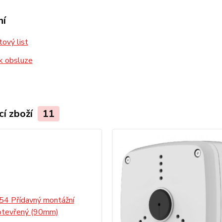
ní
ový list
k obsluze
cí zboží
11