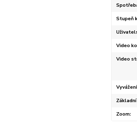
Spotřeb
Stupeň k
Uživatel
Video k
Video st
Vyvážení
Základní
Zoom