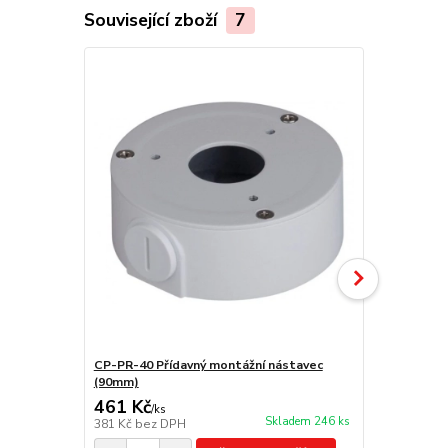
Související zboží
7
CP-PR-40 Přídavný montážní nástavec
CP-PR-44 Př
(90mm)
krabice (13
461 Kč
871 Kč
/
ks
/
ks
Skladem 246 ks
381 Kč
bez DPH
720 Kč
bez 