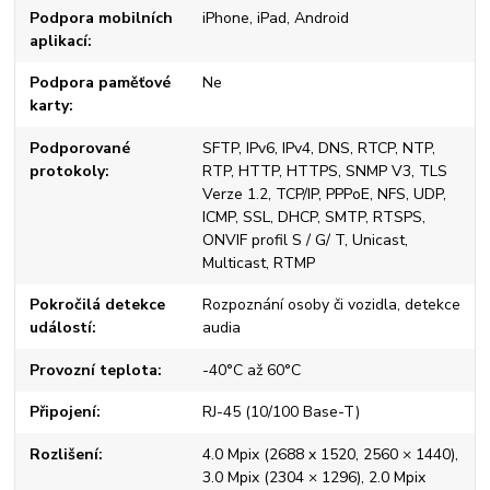
Podpora mobilních
iPhone, iPad, Android
aplikací
Podpora paměťové
Ne
karty
Podporované
SFTP, IPv6, IPv4, DNS, RTCP, NTP,
protokoly
RTP, HTTP, HTTPS, SNMP V3, TLS
Verze 1.2, TCP/IP, PPPoE, NFS, UDP,
ICMP, SSL, DHCP, SMTP, RTSPS,
ONVIF profil S / G/ T, Unicast,
Multicast, RTMP
Pokročilá detekce
Rozpoznání osoby či vozidla, detekce
událostí
audia
Provozní teplota
-40°C až 60°C
Připojení
RJ-45 (10/100 Base-T)
Rozlišení
4.0 Mpix (2688 x 1520, 2560 × 1440),
3.0 Mpix (2304 × 1296), 2.0 Mpix