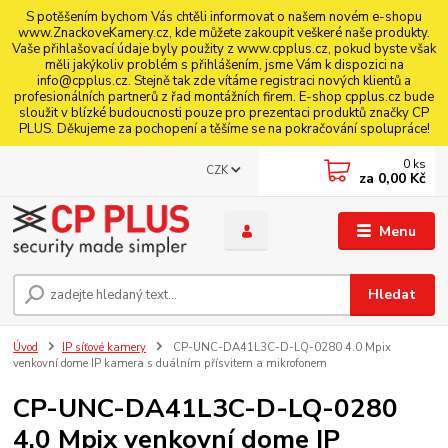
S potěšením bychom Vás chtěli informovat o našem novém e-shopu
www.ZnackoveKamery.cz, kde můžete zakoupit veškeré naše produkty.
Vaše přihlašovací údaje byly použity z www.cpplus.cz, pokud byste však
měli jakýkoliv problém s přihlášením, jsme Vám k dispozici na
info@cpplus.cz. Stejně tak zde vítáme registraci nových klientů a
profesionálních partnerů z řad montážních firem. E-shop cpplus.cz bude
sloužit v blízké budoucnosti pouze pro prezentaci produktů značky CP
PLUS. Děkujeme za pochopení a těšíme se na pokračování spolupráce!
0
ks
CZK
za
0,00 Kč
Menu
Hledat
Úvod
IP síťové kamery
CP-UNC-DA41L3C-D-LQ-0280 4.0 Mpix
venkovní dome IP kamera s duálním přísvitem a mikrofonem
CP-UNC-DA41L3C-D-LQ-0280
4.0 Mpix venkovní dome IP