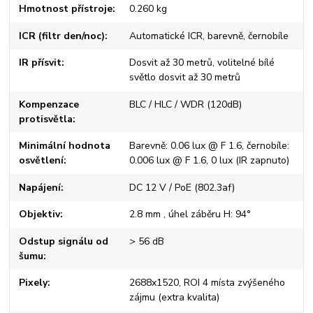
Hmotnost přístroje
0.260 kg
ICR (filtr den/noc)
Automatické ICR, barevně, černobíle
IR přísvit
Dosvit až 30 metrů, volitelné bílé
světlo dosvit až 30 metrů
Kompenzace
BLC / HLC / WDR (120dB)
protisvětla
Minimální hodnota
Barevně: 0.06 lux @ F 1.6, černobíle:
osvětlení
0.006 lux @ F 1.6, 0 lux (IR zapnuto)
Napájení
DC 12 V / PoE (802.3af)
Objektiv
2.8 mm , úhel záběru H: 94°
Odstup signálu od
> 56 dB
šumu
Pixely
2688x1520, ROI 4 místa zvýšeného
zájmu (extra kvalita)