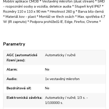
Mobilní aplikace CMOB * Vestavěný mikrofon (dual stream) * SMD
- rozpoznání osoby a vozidla, detekce audia * Stupeň krytí IP67 *
Rozměry 110 x 110 x 90 mm * Hmotnost 260 g * Barva bílo-černá
* Materiál kov - plast * Montáž ve třech osách * Max. spotřeba 4.7
W (IR zapnuto) * Podpora prohlížečů IE, Edge, Firefox, Chrome *
Parametry
AGC (automatické
Automaticky / ručně
řízení jasu)
Alarm
Ne
Audio
1x vestavěný mikrofon
Bezdrátová síť
Ne
Elektronická závěrka
Automaticky / ručně, 1/3 s. -
1/100000 s.