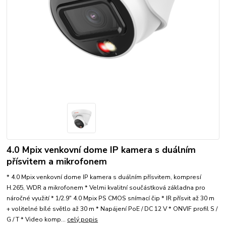
4.0 Mpix venkovní dome IP kamera s duálním
přísvitem a mikrofonem
* 4.0 Mpix venkovní dome IP kamera s duálním přísvitem, kompresí
H.265, WDR a mikrofonem * Velmi kvalitní součástková základna pro
náročné využití * 1/2.9" 4.0 Mpix PS CMOS snímací čip * IR přísvit až 30 m
+ volitelné bílé světlo až 30 m * Napájení PoE / DC 12 V * ONVIF profil S /
G / T * Video komp...
celý popis