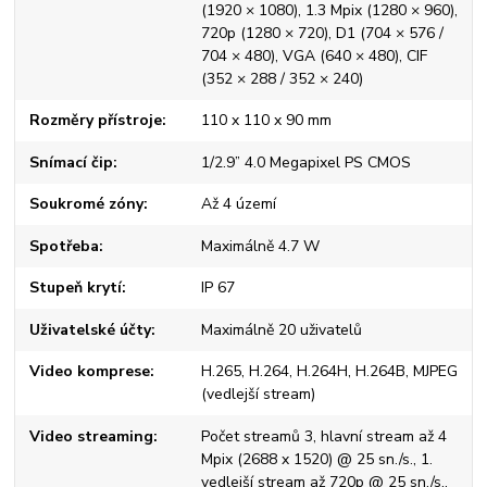
(1920 × 1080), 1.3 Mpix (1280 × 960),
720p (1280 × 720), D1 (704 × 576 /
704 × 480), VGA (640 × 480), CIF
(352 × 288 / 352 × 240)
Rozměry přístroje
110 x 110 x 90 mm
Snímací čip
1/2.9” 4.0 Megapixel PS CMOS
Soukromé zóny
Až 4 území
Spotřeba
Maximálně 4.7 W
Stupeň krytí
IP 67
Uživatelské účty
Maximálně 20 uživatelů
Video komprese
H.265, H.264, H.264H, H.264B, MJPEG
(vedlejší stream)
Video streaming
Počet streamů 3, hlavní stream až 4
Mpix (2688 x 1520) @ 25 sn./s., 1.
vedlejší stream až 720p @ 25 sn./s.,