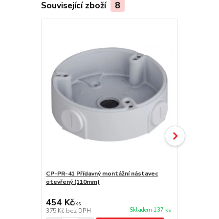
Související zboží
8
CP-PR-41 Přídavný montážní nástavec
CP-PR-62 Dr
otevřený (110mm)
454 Kč
600 Kč
/
ks
/
ks
Skladem 137 ks
375 Kč
bez DPH
496 Kč
bez 