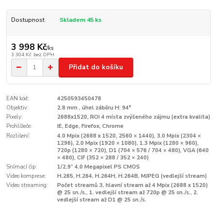
Dostupnost
Skladem 45 ks
3 998 Kč
/
ks
3 304 Kč
bez DPH
Přidat do košíku
EAN kód:
4250593450478
Objektiv:
2.8 mm , úhel záběru H: 94°
Pixely:
2688x1520, ROI 4 místa zvýšeného zájmu (extra kvalita)
Prohlížeče:
IE, Edge, Firefox, Chrome
Rozlišení:
4.0 Mpix (2688 x 1520, 2560 × 1440), 3.0 Mpix (2304 ×
1296), 2.0 Mpix (1920 × 1080), 1.3 Mpix (1280 × 960),
720p (1280 × 720), D1 (704 × 576 / 704 × 480), VGA (640
× 480), CIF (352 × 288 / 352 × 240)
Snímací čip:
1/2.9” 4.0 Megapixel PS CMOS
Video komprese:
H.265, H.264, H.264H, H.264B, MJPEG (vedlejší stream)
Video streaming:
Počet streamů 3, hlavní stream až 4 Mpix (2688 x 1520)
@ 25 sn./s., 1. vedlejší stream až 720p @ 25 sn./s., 2.
vedlejší stream až D1 @ 25 sn./s.