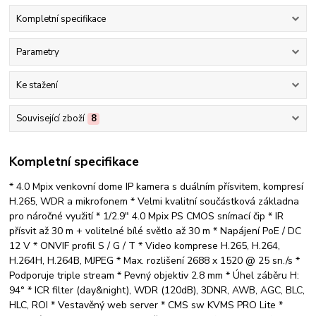
Kompletní specifikace
Parametry
Ke stažení
Související zboží
8
Kompletní specifikace
* 4.0 Mpix venkovní dome IP kamera s duálním přísvitem, kompresí
H.265, WDR a mikrofonem * Velmi kvalitní součástková základna
pro náročné využití * 1/2.9" 4.0 Mpix PS CMOS snímací čip * IR
přísvit až 30 m + volitelné bílé světlo až 30 m * Napájení PoE / DC
12 V * ONVIF profil S / G / T * Video komprese H.265, H.264,
H.264H, H.264B, MJPEG * Max. rozlišení 2688 x 1520 @ 25 sn./s *
Podporuje triple stream * Pevný objektiv 2.8 mm * Úhel záběru H:
94° * ICR filter (day&night), WDR (120dB), 3DNR, AWB, AGC, BLC,
HLC, ROI * Vestavěný web server * CMS sw KVMS PRO Lite *