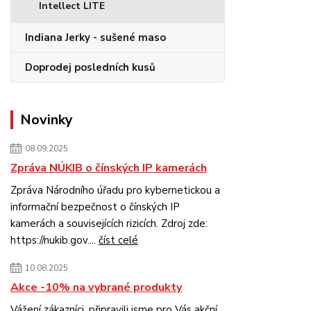
Intellect LITE
Indiana Jerky - sušené maso
Doprodej posledních kusů
Novinky
08.09.2025
Zpráva NÚKIB o čínských IP kamerách
Zpráva Národního úřadu pro kybernetickou a
informační bezpečnost o čínských IP
kamerách a souvisejících rizicích. Zdroj zde:
https://nukib.gov....
číst celé
10.08.2025
Akce -10% na vybrané produkty
Vážení zákazníci, připravili jsme pro Vás akční