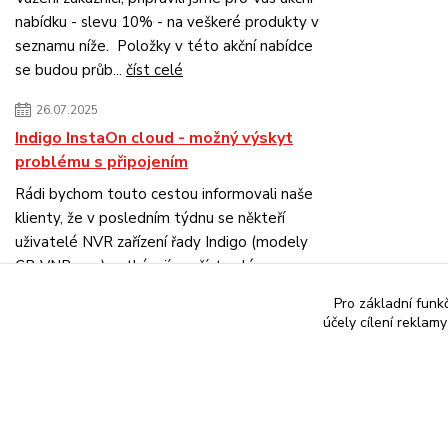
nabídku - slevu 10% - na veškeré produkty v
seznamu níže. Položky v této akční nabídce
se budou průb...
číst celé
26.07.2025
Indigo InstaOn cloud - možný výskyt
problému s připojením
Rádi bychom touto cestou informovali naše
klienty, že v posledním týdnu se někteří
uživatelé NVR zařízení řady Indigo (modely
CP-VNR-xxx) setkávají s ...
číst celé
Pro základní funk
Zobrazit všechny novinky
účely cílení reklam