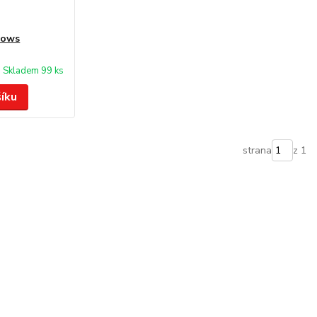
dows
Skladem 99 ks
šíku
strana
z 1