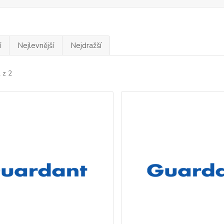
í
Nejlevnější
Nejdražší
 z 2