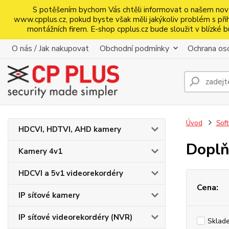
S potěšením bychom Vás chtěli informovat o našem nov
www.cpplus.cz, pokud byste však měli jakýkoliv problém s přihl
montážních firem. E-shop cpplus.cz bude sloužit v blízk
O nás / Jak nakupovat
Obchodní podmínky
Ochrana oso
Úvod
Sof
HDCVI, HDTVI, AHD kamery
Doplň
Kamery 4v1
HDCVI a 5v1 videorekordéry
Cena:
IP síťové kamery
IP síťové videorekordéry (NVR)
Sklad