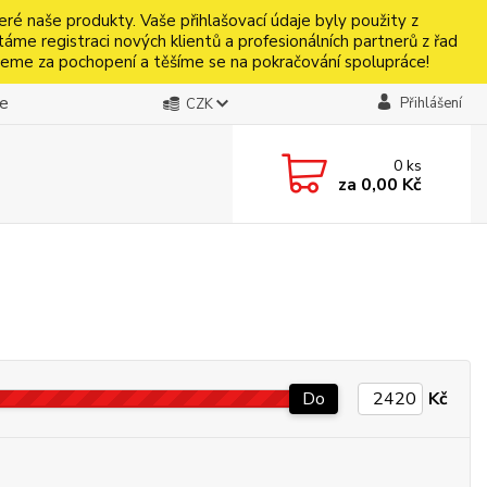
naše produkty. Vaše přihlašovací údaje byly použity z
táme registraci nových klientů a profesionálních partnerů z řad
jeme za pochopení a těšíme se na pokračování spolupráce!
be
Přihlášení
CZK
0
ks
za
0,00 Kč
Do
Kč