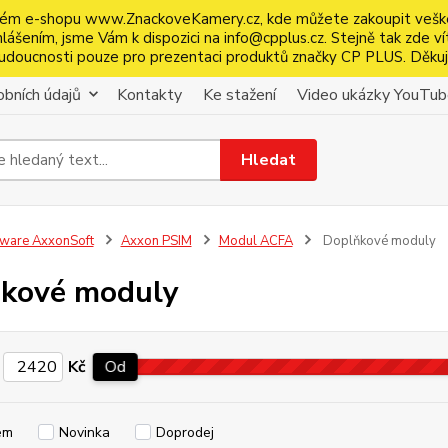
ém e-shopu www.ZnackoveKamery.cz, kde můžete zakoupit veškeré 
ášením, jsme Vám k dispozici na info@cpplus.cz. Stejně tak zde ví
é budoucnosti pouze pro prezentaci produktů značky CP PLUS. Děku
bních údajů
Kontakty
Ke stažení
Video ukázky YouTu
Hledat
tware AxxonSoft
Axxon PSIM
Modul ACFA
Doplňkové moduly
kové moduly
Kč
Od
em
Novinka
Doprodej