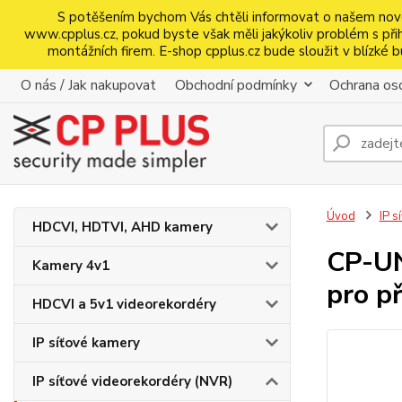
S potěšením bychom Vás chtěli informovat o našem nov
www.cpplus.cz, pokud byste však měli jakýkoliv problém s přihl
montážních firem. E-shop cpplus.cz bude sloužit v blízk
O nás / Jak nakupovat
Obchodní podmínky
Ochrana oso
Úvod
IP s
HDCVI, HDTVI, AHD kamery
CP-UN
Kamery 4v1
pro př
HDCVI a 5v1 videorekordéry
IP síťové kamery
IP síťové videorekordéry (NVR)