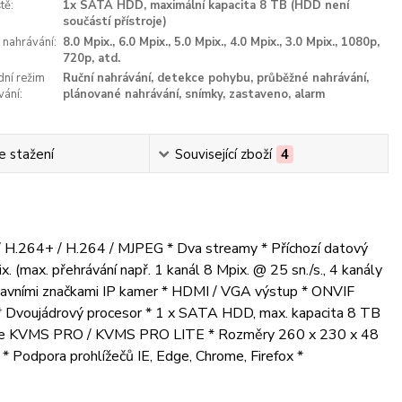
tě:
1x SATA HDD, maximální kapacita 8 TB (HDD není
součástí přístroje)
 nahrávání:
8.0 Mpix., 6.0 Mpix., 5.0 Mpix., 4.0 Mpix., 3.0 Mpix., 1080p,
720p, atd.
dní režim
Ruční nahrávání, detekce pohybu, průběžné nahrávání,
vání:
plánované nahrávání, snímky, zastaveno, alarm
e stažení
Související zboží
4
 / H.264+ / H.264 / MJPEG * Dva streamy * Příchozí datový
 (max. přehrávání např. 1 kanál 8 Mpix. @ 25 sn./s., 4 kanály
 hlavními značkami IP kamer * HDMI / VGA výstup * ONVIF
A * Dvoujádrový procesor * 1 x SATA HDD, max. kapacita 8 TB
ware KVMS PRO / KVMS PRO LITE * Rozměry 260 x 230 x 48
 Podpora prohlížečů IE, Edge, Chrome, Firefox *