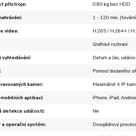
 přístroje
0.80 kg bez HDD
nahrávání
1 - 120 min. (továrn
e videa
H.265 / H.264+ / H.
Grafické rozhraní
 vyhledávání
Datum a čas, událos
Pomocí dodaného sí
pravovaných kamer
Maximálně 4 IP kam
mobilních aplikací
iPhone, iPad, Androi
á detekce událostí
Ne
 a operační systém
Dvoujádrový proceso