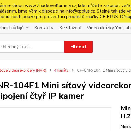
ém e-shopu www.ZnackoveKamery.cz, kde můžete zakoupit veškeré 
ášením, jsme Vám k dispozici na info@cpplus.cz. Stejně tak zde ví
é budoucnosti pouze pro prezentaci produktů značky CP PLUS. Děku
bních údajů
Kontakty
Ke stažení
Video ukázky YouTu
Hledat
íťové videorekordéry (NVR)
4 kanály
CP-UNR-104F1 Mini síťový video
R-104F1 Mini síťový videorekor
ipojení čtyř IP kamer
Min
H.2
Mini 