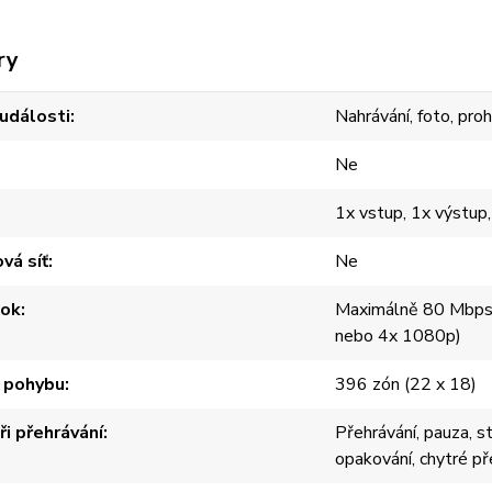
ry
 události
Nahrávání, foto, pro
Ne
1x vstup, 1x výstup
vá síť
Ne
tok
Maximálně 80 Mbps 
nebo 4x 1080p)
 pohybu
396 zón (22 x 18)
ři přehrávání
Přehrávání, pauza, s
opakování, chytré pře