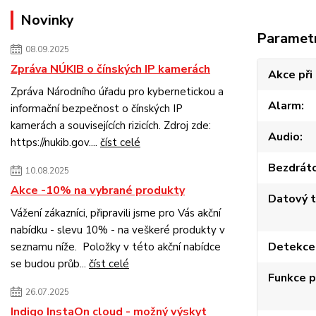
Novinky
Paramet
08.09.2025
Zpráva NÚKIB o čínských IP kamerách
Akce při
Zpráva Národního úřadu pro kybernetickou a
Alarm
informační bezpečnost o čínských IP
kamerách a souvisejících rizicích. Zdroj zde:
Audio
https://nukib.gov....
číst celé
Bezdráto
10.08.2025
Akce -10% na vybrané produkty
Datový 
Vážení zákazníci, připravili jsme pro Vás akční
nabídku - slevu 10% - na veškeré produkty v
Detekce
seznamu níže. Položky v této akční nabídce
se budou průb...
číst celé
Funkce p
26.07.2025
Indigo InstaOn cloud - možný výskyt