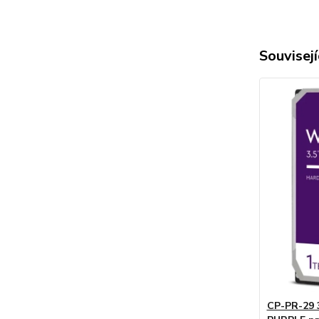
Souvisejí
CP-PR-29 