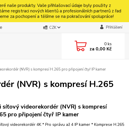
naše produkty. Vaše přihlašovací údaje byly použity z
táme registraci nových klientů a profesionálních partnerů z řad
jeme za pochopení a těšíme se na pokračování spolupráce!
be
Přihlášení
CZK
0
ks
za
0,00 Kč
rekordér (NVR) s kompresí H.265 pro připojení čtyř IP kamer
dér (NVR) s kompresí H.265
i síťový videorekordér (NVR) s kompresí
65 pro připojení čtyř IP kamer
síťový videorekordér 4K * Pro správu až 4 IP kamer * Komprese H.265