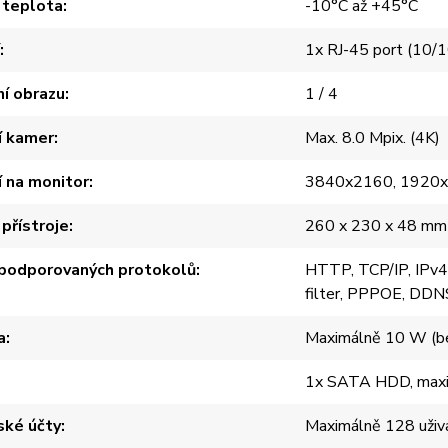
 teplota
-10°C až +45°C
1x RJ-45 port (10/
í obrazu
1 / 4
í kamer
Max. 8.0 Mpix. (4K)
í na monitor
3840x2160, 1920x
přístroje
260 x 230 x 48 mm
podporovaných protokolů
HTTP, TCP/IP, IPv
filter, PPPOE, DDN
a
Maximálně 10 W (be
1x SATA HDD, maximá
ské účty
Maximálně 128 uživ