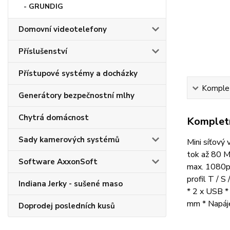
- GRUNDIG
Domovní videotelefony
Příslušenství
Přístupové systémy a docházky
Komplet
Generátory bezpečnostní mlhy
Chytrá domácnost
Kompletn
Sady kamerových systémů
Mini síťový
tok až 80 Mb
Software AxxonSoft
max. 1080p 
profil T / 
Indiana Jerky - sušené maso
* 2 x USB 
mm * Napáje
Doprodej posledních kusů