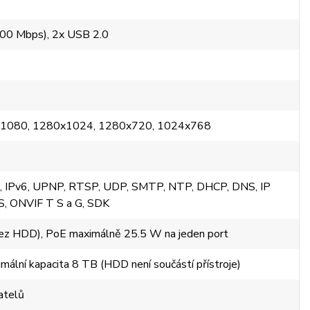
100 Mbps), 2x USB 2.0
1080, 1280x1024, 1280x720, 1024x768
4, IPv6, UPNP, RTSP, UDP, SMTP, NTP, DHCP, DNS, IP
S, ONVIF T S a G, SDK
z HDD), PoE maximálně 25.5 W na jeden port
lní kapacita 8 TB (HDD není součástí přístroje)
atelů