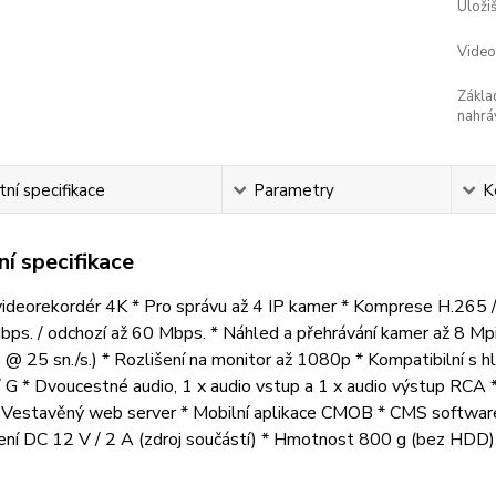
Úložiš
Video
Zákla
nahrá
ní specifikace
Parametry
K
í specifikace
 videorekordér 4K * Pro správu až 4 IP kamer * Komprese H.265
ps. / odchozí až 60 Mbps. * Náhled a přehrávání kamer až 8 Mpix.
@ 25 sn./s.) * Rozlišení na monitor až 1080p * Kompatibilní s
S / G * Dvoucestné audio, 1 x audio vstup a 1 x audio výstup RC
* Vestavěný web server * Mobilní aplikace CMOB * CMS soft
ní DC 12 V / 2 A (zdroj součástí) * Hmotnost 800 g (bez HDD) *