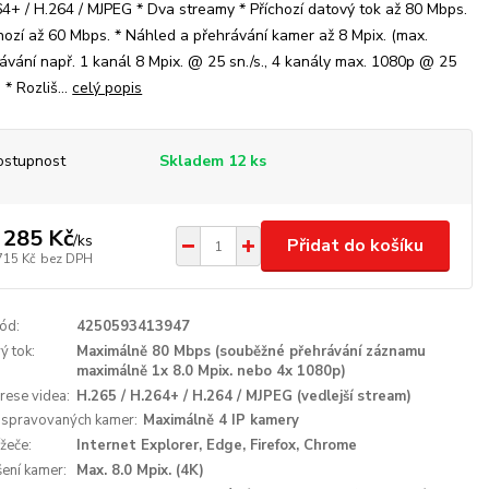
64+ / H.264 / MJPEG * Dva streamy * Příchozí datový tok až 80 Mbps.
hozí až 60 Mbps. * Náhled a přehrávání kamer až 8 Mpix. (max.
ávání např. 1 kanál 8 Mpix. @ 25 sn./s., 4 kanály max. 1080p @ 25
) * Rozliš...
celý popis
ostupnost
Skladem 12 ks
 285 Kč
/
ks
Přidat do košíku
715 Kč
bez DPH
ód:
4250593413947
ý tok:
Maximálně 80 Mbps (souběžné přehrávání záznamu
maximálně 1x 8.0 Mpix. nebo 4x 1080p)
ese videa:
H.265 / H.264+ / H.264 / MJPEG (vedlejší stream)
 spravovaných kamer:
Maximálně 4 IP kamery
ížeče:
Internet Explorer, Edge, Firefox, Chrome
šení kamer:
Max. 8.0 Mpix. (4K)