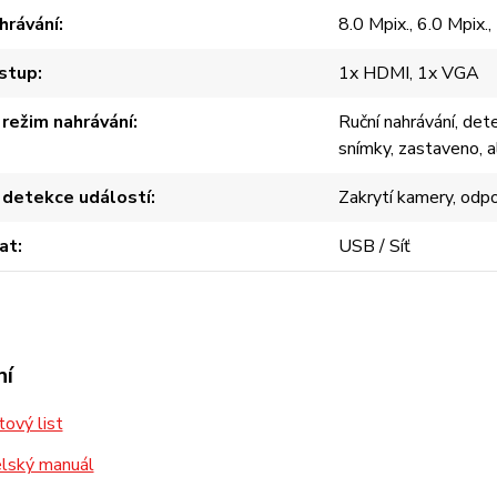
hrávání
8.0 Mpix., 6.0 Mpix.,
stup
1x HDMI, 1x VGA
 režim nahrávání
Ruční nahrávání, det
snímky, zastaveno, 
 detekce událostí
Zakrytí kamery, odpo
at
USB / Síť
ní
ový list
lský manuál