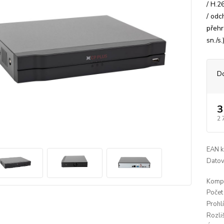
/ H.2
/ odc
přehr
sn./s.
D
3
2 
EAN k
Datov
Kompr
Počet
Prohl
Rozli