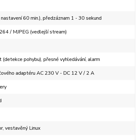
í nastavení 60 min.), předzáznam 1 - 30 sekund
264 / MJPEG (vedlejší stream)
t (detekce pohybu), přesné vyhledávání, alarm
ťového adaptéru AC 230 V - DC 12 V / 2 A
ery
d
r, vestavěný Linux