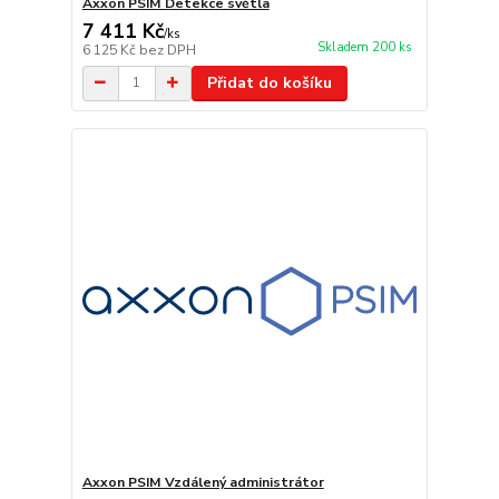
Axxon PSIM Detekce světla
7 411 Kč
/
ks
Skladem 200 ks
6 125 Kč
bez DPH
Přidat do košíku
Axxon PSIM Vzdálený administrátor