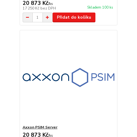
20 873 Kč
/
ks
Skladem 100 ks
17 250 Kč
bez DPH
Přidat do košíku
Axxon PSIM Server
20 873 Kč
/
ks