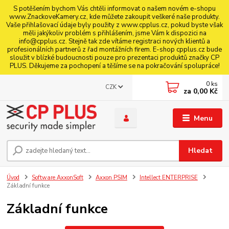
S potěšením bychom Vás chtěli informovat o našem novém e-shopu
www.ZnackoveKamery.cz, kde můžete zakoupit veškeré naše produkty.
Vaše přihlašovací údaje byly použity z www.cpplus.cz, pokud byste však
měli jakýkoliv problém s přihlášením, jsme Vám k dispozici na
info@cpplus.cz. Stejně tak zde vítáme registraci nových klientů a
profesionálních partnerů z řad montážních firem. E-shop cpplus.cz bude
sloužit v blízké budoucnosti pouze pro prezentaci produktů značky CP
PLUS. Děkujeme za pochopení a těšíme se na pokračování spolupráce!
0
ks
CZK
za
0,00 Kč
Menu
Hledat
Úvod
Software AxxonSoft
Axxon PSIM
Intellect ENTERPRISE
Základní funkce
Základní funkce